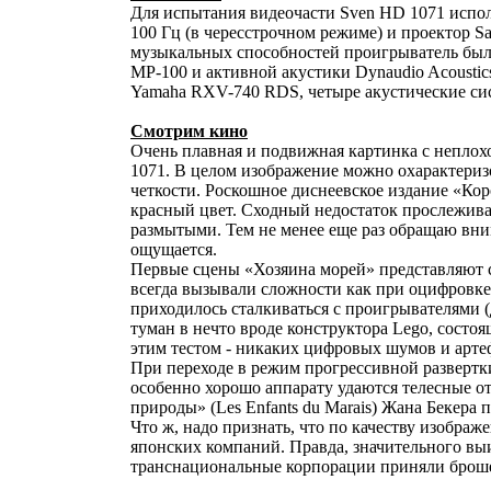
Для испытания видеочасти Sven HD 1071 исполь
100 Гц (в чересстрочном режиме) и проектор S
музыкальных способностей проигрыватель был 
MP-100 и активной акустики Dynaudio Acousti
Yamaha RXV-740 RDS, четыре акустические сис
Смотрим кино
Очень плавная и подвижная картинка с неплох
1071. В целом изображение можно охарактеризо
четкости. Роскошное диснеевское издание «Кор
красный цвет. Сходный недостаток прослежива
размытыми. Тем не менее еще раз обращаю вни
ощущается.
Первые сцены «Хозяина морей» представляют 
всегда вызывали сложности как при оцифровке
приходилось сталкиваться с проигрывателями
туман в нечто вроде конструктора Lego, состо
этим тестом - никаких цифровых шумов и арте
При переходе в режим прогрессивной развертки
особенно хорошо аппарату удаются телесные 
природы» (Les Enfants du Marais) Жана Бекера 
Что ж, надо признать, что по качеству изобра
японских компаний. Правда, значительного вы
транснациональные корпорации приняли броше