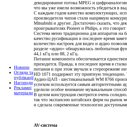
декодирование потока MPEG и цифроаналогово
что мы уже имели возможность убедиться в в
С каждым годом качество комплектующих, испо
производители чипов стали напрямую конкурир
Mitsubishi и другие. Достаточно сказать, что
проигрывателях Pioneer и Philips, а это говорит
Система меню традиционна для аппаратов на баз
качество русификации в последнее время замет
количество настроек для видео и аудио позвол
разделе «аудио» обнаружилась любопытная фун
44,1 кГц или 88, 2 кГц.
Питание компонента обеспечивается единствен
приходится. Правда, в последнее время я ста
Новини
питания и при этом звучали в стереорежиме ни
Огляди та
HD 1071 поддержит эту приятную тенденцию. Т
публікації
Аудио-ЦАП - шестиканальный WM 8766 производ
Нагороди
успехом используется самым авторитетными а
Рекламні
уделили особое внимание музыкальным способ
матеріали
В целом конструкция смотрится очень солидно
так что экспансию китайских фирм на рынок м
и сделала современные технологии доступными
AV-система