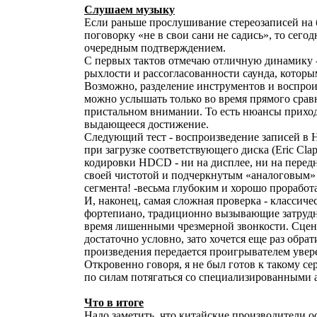
Слушаем музыку
Если раньше прослушивание стереозаписей н
поговорку «не в свои сани не садись», то сег
очередным подтверждением.
С первых тактов отмечаю отличную динамику - 
рыхлости и рассогласованности саунда, которы
Возможно, разделение инструментов и воспроиз
можно услышать только во время прямого срав
пристальном внимании. То есть нюансы приход
выдающееся достижение.
Следующий тест - воспроизведение записей в 
при загрузке соответствующего диска (Eric Clap
кодировки HDCD - ни на дисплее, ни на передн
своей чистотой и подчеркнутым «аналоговым» х
сегмента! -весьма глубоким и хорошо прорабо
И, наконец, самая сложная проверка - классиче
фортепиано, традиционно вызывающие затрудне
время лишенными чрезмерной звонкости. Сцена
достаточно условно, зато хочется еще раз обр
произведения передается проигрывателем увере
Откровенно говоря, я не был готов к такому с
по силам потягаться со специализированными а
Что в итоге
Надо заметить, что китайские производители о