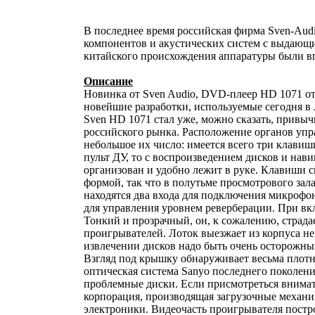
В последнее время российская фирма Sven-Aud
компонентов и акустических систем с выдающи
китайского происхождения аппаратуры были вп
Описание
Новинка от Sven Audio, DVD-плеер HD 1071 от
новейшие разработки, используемые сегодня в
Sven HD 1071 стал уже, можно сказать, привы
российского рынка. Расположение органов упра
небольшое их число: имеется всего три клавиши -
пульт ДУ, то с воспроизведением дисков и нав
организован и удобно лежит в руке. Клавиши 
формой, так что в полутьме просмотрового зал
находятся два входа для подключения микрофоно
для управления уровнем реверберации. При вк
Тонкий и прозрачный, он, к сожалению, стра
проигрывателей. Лоток выезжает из корпуса не 
извлечении дисков надо быть очень осторожны
Взгляд под крышку обнаруживает весьма плотн
оптическая система Sanyo последнего поколени
проблемные диски. Если присмотреться внимате
корпорация, производящая загрузочные механ
электроники. Видеочасть проигрывателя постро