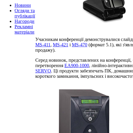
Новини
Огляди та
публікації
Нагороди
Рекламні
матеріали
Учасникам конференції демонструвалися слай
MS-411
,
MS-421
і
MS-470
(формат 5.1), які з'яв
продажу).
Серед новинок, представлених на конференції,
перетворення
EA900-1000
, лінійно-інтеракти
SERVO
. Ці продукти забезпечать ПК, домашню 
короткого замикання, імпульсних і високочаст