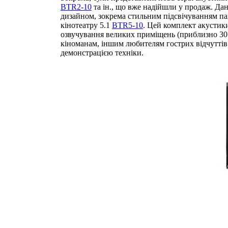
BTR2-10
та ін., що вже надійшли у продаж. Да
дизайном, зокрема стильним підсвічуванням па
кінотеатру 5.1
BTR5-10
. Цей комплект акустик
озвучування великих приміщень (приблизно 30 
кіноманам, іншим любителям гострих відчуттів
демонстрацією техніки.