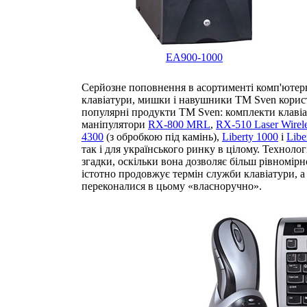
EA900-1000
Серйозне поповнення в асортименті комп'ютерн
клавіатури, мишки і навушники ТМ Sven корист
популярні продукти ТМ Sven: комплекти клаві
маніпулятори
RX-800 MRL
,
RX-510 Laser Wirel
4300
(з обробкою під камінь),
Liberty 1000
і
Libe
так і для українського ринку в цілому. Технологі
згадки, оскільки вона дозволяє більш рівномірн
істотно продовжує термін служби клавіатури, а
переконалися в цьому «власноручно».