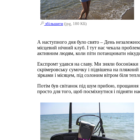
збільшити
(jpg, 180 КБ)
А наступного дня було свято – День незалежност
місцевий нічний клуб. І тут нас чекала проблем
активним людям, коли піти потанцювати нікуд
Експромт удався на славу. Ми зняли босоніжки 
скрімеровську сумочку і підвішена на пляжний гр
зірками і місяцем, під солоним вітром біля тепл
Потім був світанок під шум прибою, прощання з
просто для того, щоб посміхнутися і підняти на