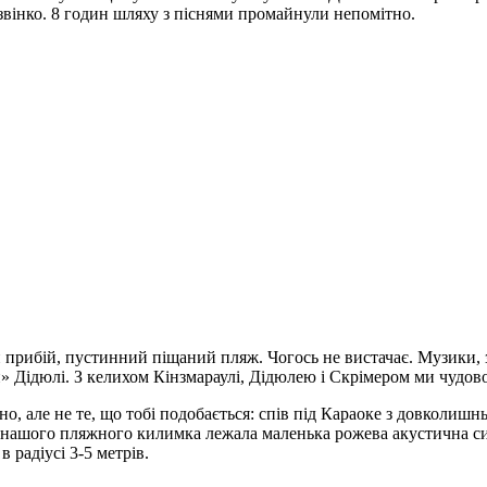
дзвінко. 8 годин шляху з піснями промайнули непомітно.
й прибій, пустинний піщаний пляж. Чогось не вистачає. Музики, 
» Дідюлі. З келихом Кінзмараулі, Дідюлею і Скрімером ми чудово
, але не те, що тобі подобається: спів під Караоке з довколишньо
ашого пляжного килимка лежала маленька рожева акустична сист
 радіусі 3-5 метрів.