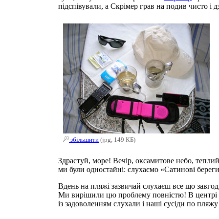
підспівували, а Скрімер грав на подив чисто і 
збільшити
(jpg, 149 КБ)
Здрастуй, море! Вечір, оксамитове небо, тепли
ми були одностайні: слухаємо «Сатинові береги
Вдень на пляжі зазвичай слухаєш все що завгодно
Ми вирішили цю проблему повністю! В центрі н
із задоволенням слухали і наші сусіди по пляжу в