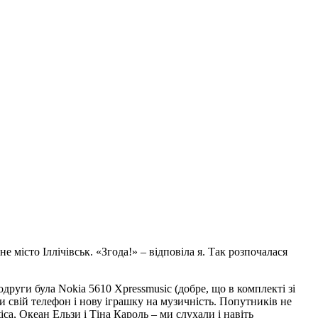
не місто Іллічівськ. «Згода!» – відповіла я. Так розпочалася
руги була Nokia 5610 Xpressmusic (добре, що в комплекті зі
 свій телефон і нову іграшку на музичність. Попутників не
ica, Океан Ельзи і Тіна Кароль – ми слухали і навіть