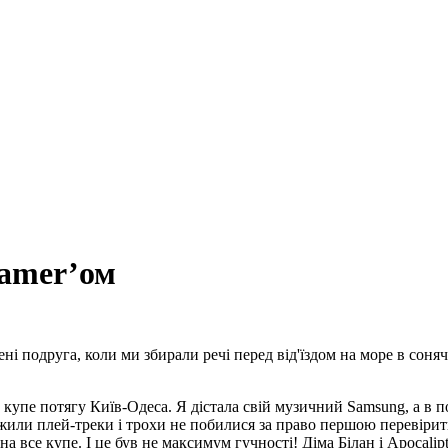
eamer’ом
мені подруга, коли ми збирали речі перед від'їздом на море в соняч
упе потягу Київ-Одеса. Я дістала свій музичний Samsung, а в под
жили плей-треки і трохи не побилися за право першою перевірити
а все купе. І це був не максимум гучності! Діма Білан і Apocalipt