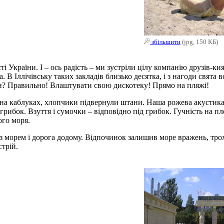
збільшити
(jpg, 150 КБ)
і України. І – ось радість – ми зустріли цілу компанію друзів-
а. В Іллічівську таких закладів близько десятка, і з нагоди свят
и? Правильно! Влаштувати свою дискотеку! Прямо на пляжі!
на каблуках, хлопчики підвернули штани. Наша рожева акустика 
ибок. Взуття і сумочки – відповідно під грибок. Гучність на плеєр
ого моря.
 морем і дорога додому. Відпочинок залишив море вражень, трохи
стрій.