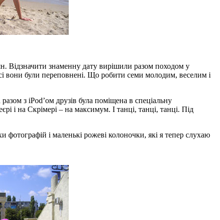
киян. Відзначити знаменну дату вирішили разом походом у
а всі вони були переповнені. Що робити семи молодим, веселим і
разом з iPod’ом друзів була поміщена в спеціальну
і і на Скрімері – на максимум. І танці, танці, танці. Під
 фотографій і маленькі рожеві колоночки, які я тепер слухаю