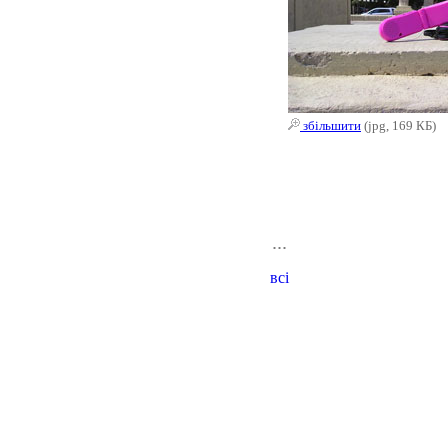
збільшити
(jpg, 169 КБ)
...
всі