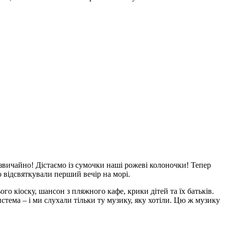
звичайно! Дістаємо із сумочки наші рожеві колоночки! Тепер
 відсвяткували перший вечір на морі.
го кіоску, шансон з пляжного кафе, крики дітей та їх батьків.
ема – і ми слухали тільки ту музику, яку хотіли. Цю ж музику