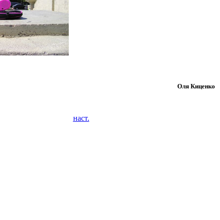
Оля Киценко
наст.