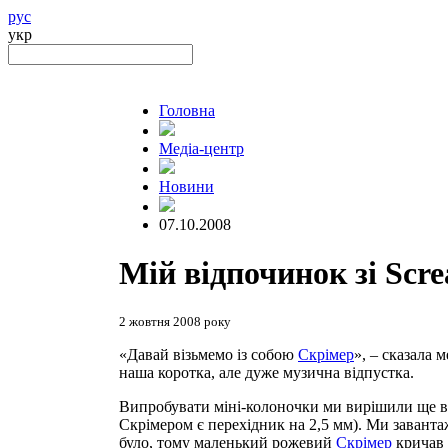
рус
укр
Головна
Медіа-центр
Новини
07.10.2008
Мій відпочинок зі Scr
2 жовтня 2008 року
«Давай візьмемо із собою
Скрімер
», – сказала 
наша коротка, але дуже музична відпустка.
Випробувати міні-колоночки ми вирішили ще в к
Скрімером є перехідник на 2,5 мм). Ми заванта
було, тому маленький рожевий
Скрімер
кричав н