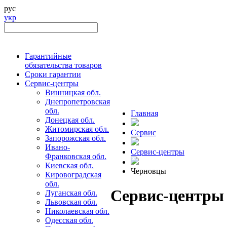
рус
укр
Гарантийные
обязательства товаров
Сроки гарантии
Сервис-центры
Винницкая обл.
Днепропетровская
обл.
Главная
Донецкая обл.
Житомирская обл.
Сервис
Запорожская обл.
Ивано-
Сервис-центры
Франковская обл.
Киевская обл.
Черновцы
Кировоградская
обл.
Сервис-центры
Луганская обл.
Львовская обл.
Николаевская обл.
Одесская обл.