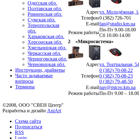
Одесская обл.
Полтавская обл.
Адрес
ул. Молодёжная, 1
Ривненская обл.
Телефон
0 (382) 726-701
Сумская обл.
E-mail
fan@studio.km.ua
Тернопольская
Пн-Пт 9.00-18.00
обл.
Режим работы
Сб 10.00-14.00
Харьковская обл.
2
«Микросистема»
Херсонская обл.
Хмельницкая обл.
Черкасская обл.
Черниговская обл.
Адрес
ул. Театральная, 5
Черновицкая обл.
Инструкции, драйверы
0 (382) 70-08-22
Часто задаваемые
Телефон
0 (382) 70-08-23
вопросы
0 (382) 79-48-50
Термины
E-mail
nav@micro.km.ua
Режим работы
Пн-Пт 9.00 – 18.0
©2008, ООО "СВЕН Центр"
Разработка и дизайн
AniArt
Схема сайта
Подписаться
RSS
Login