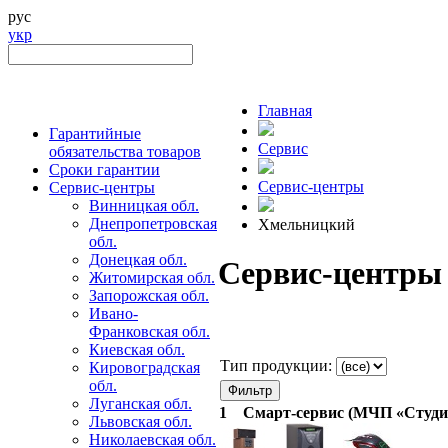
рус
укр
Главная
Гарантийные
Сервис
обязательства товаров
Сроки гарантии
Сервис-центры
Сервис-центры
Винницкая обл.
Днепропетровская
Хмельницкий
обл.
Донецкая обл.
Сервис-центры
Житомирская обл.
Запорожская обл.
Ивано-
Франковская обл.
Киевская обл.
Тип продукции:
Кировоградская
обл.
Луганская обл.
1
Смарт-сервис (МЧП «Студи
Львовская обл.
Николаевская обл.