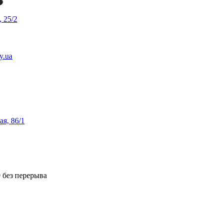
 25/2
y.ua
ая, 86/1
0 без перерыва