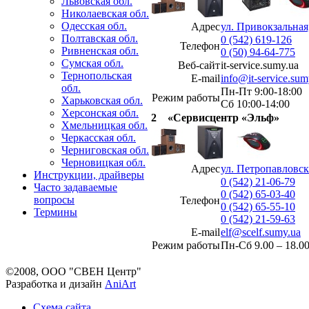
Львовская обл.
Николаевская обл.
Одесская обл.
Адрес
ул. Привокзальная,
Полтавская обл.
0 (542) 619-126
Телефон
Ривненская обл.
0 (50) 94-64-775
Сумская обл.
Веб-сайт
it-service.sumy.ua
Тернопольская
E-mail
info@it-service.sum
обл.
Пн-Пт 9:00-18:00
Режим работы
Харьковская обл.
Сб 10:00-14:00
Херсонская обл.
2
«Сервисцентр «Эльф»
Хмельницкая обл.
Черкасская обл.
Черниговская обл.
Черновицкая обл.
Адрес
ул. Петропавловск
Инструкции, драйверы
0 (542) 21-06-79
Часто задаваемые
0 (542) 65-03-40
вопросы
Телефон
0 (542) 65-55-10
Термины
0 (542) 21-59-63
E-mail
elf@scelf.sumy.ua
Режим работы
Пн-Сб 9.00 – 18.0
©2008, ООО "СВЕН Центр"
Разработка и дизайн
AniArt
Схема сайта