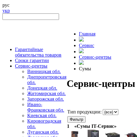
рус
укр
Главная
Сервис
Гарантийные
обязательства товаров
Сервис-центры
Сроки гарантии
Сервис-центры
Сумы
Винницкая обл.
Днепропетровская
Сервис-центры
обл.
Донецкая обл.
Житомирская обл.
Запорожская обл.
Ивано-
Франковская обл.
Тип продукции:
Киевская обл.
Кировоградская
1
«Сумы IT-Сервис»
обл.
Луганская обл.