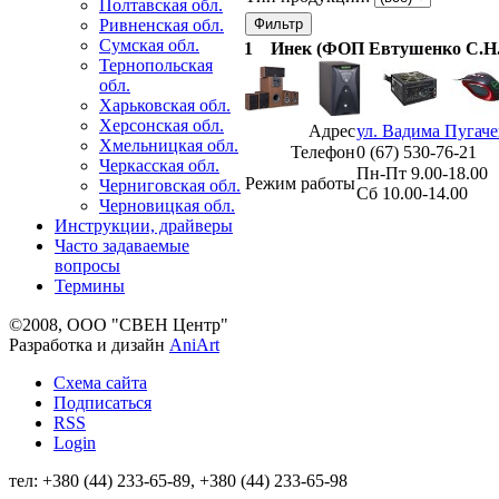
Полтавская обл.
Ривненская обл.
Сумская обл.
1
Инек (ФОП Евтушенко С.Н.
Тернопольская
обл.
Харьковская обл.
Херсонская обл.
Адрес
ул. Вадима Пугаче
Хмельницкая обл.
Телефон
0 (67) 530-76-21
Черкасская обл.
Пн-Пт 9.00-18.00
Режим работы
Черниговская обл.
Сб 10.00-14.00
Черновицкая обл.
Инструкции, драйверы
Часто задаваемые
вопросы
Термины
©2008, ООО "СВЕН Центр"
Разработка и дизайн
AniArt
Схема сайта
Подписаться
RSS
Login
тел: +380 (44) 233-65-89, +380 (44) 233-65-98