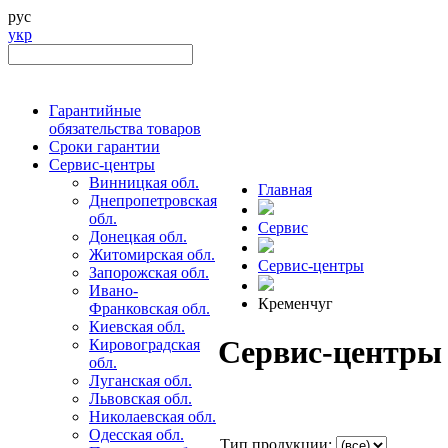
рус
укр
Гарантийные
обязательства товаров
Сроки гарантии
Сервис-центры
Винницкая обл.
Главная
Днепропетровская
обл.
Сервис
Донецкая обл.
Житомирская обл.
Сервис-центры
Запорожская обл.
Ивано-
Кременчуг
Франковская обл.
Киевская обл.
Сервис-центры
Кировоградская
обл.
Луганская обл.
Львовская обл.
Николаевская обл.
Одесская обл.
Тип продукции: