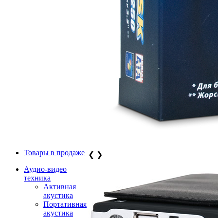
Товары в продаже
❮
❯
Аудио-видео
техника
Активная
акустика
Портативная
акустика