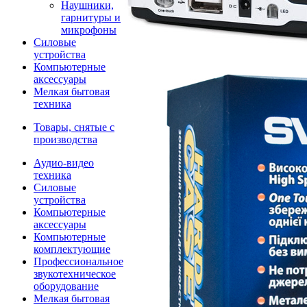
Наушники,
гарнитуры и
микрофоны
Силовые
устройства
Компьютерные
аксессуары
Мелкая бытовая
техника
Товары, снятые с
производства
Аудио-видео
техника
Силовые
устройства
Компьютерные
аксессуары
Компьютерные
комплектующие
Профессиональное
звукотехническое
оборудование
Мелкая бытовая