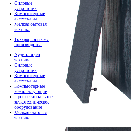
Силовые
устройства
Компьютерные
аксессуары
Мелкая бытовая
техника
Товары, снятые с
производства
Аудио-видео
техника
Силовые
устройства
Компьютерные
аксессуары
Компьютерные
комплектующие
Профессиональное
звукотехническое
оборудование
Мелкая бытовая
техника