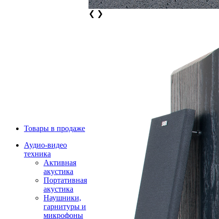
❮
❯
Товары в продаже
Аудио-видео
техника
Активная
акустика
Портативная
акустика
Наушники,
гарнитуры и
микрофоны