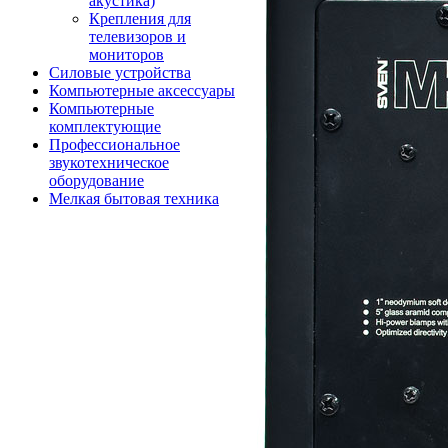
акустика)
Крепления для
телевизоров и
мониторов
Силовые устройства
Компьютерные аксессуары
Компьютерные
комплектующие
Профессиональное
звукотехническое
оборудование
Мелкая бытовая техника