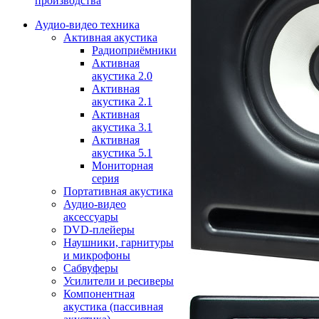
производства
Аудио-видео техника
Активная акустика
Радиоприёмники
Активная
акустика 2.0
Активная
акустика 2.1
Активная
акустика 3.1
Активная
акустика 5.1
Мониторная
серия
Портативная акустика
Аудио-видео
аксессуары
DVD-плейеры
Наушники, гарнитуры
и микрофоны
Сабвуферы
Усилители и ресиверы
Компонентная
акустика (пассивная