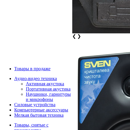
❮
❯
Товары в продаже
Аудио-видео техника
Активная акустика
Портативная акустика
Наушники, гарнитуры
и микрофоны
Силовые устройства
Компьютерные аксессуары
Мелкая бытовая техника
Товары, снятые с