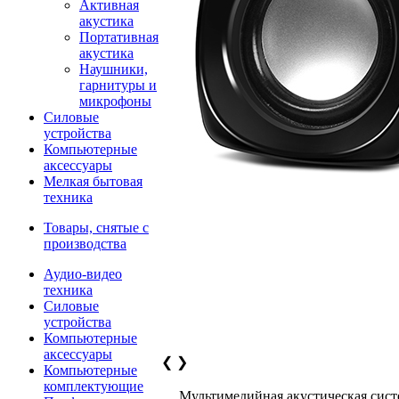
Активная
акустика
Портативная
акустика
Наушники,
гарнитуры и
микрофоны
Силовые
устройства
Компьютерные
аксессуары
Мелкая бытовая
техника
Товары, снятые с
производства
Аудио-видео
техника
Силовые
устройства
Компьютерные
аксессуары
❮
❯
Компьютерные
комплектующие
Мультимедийная акустическая сис