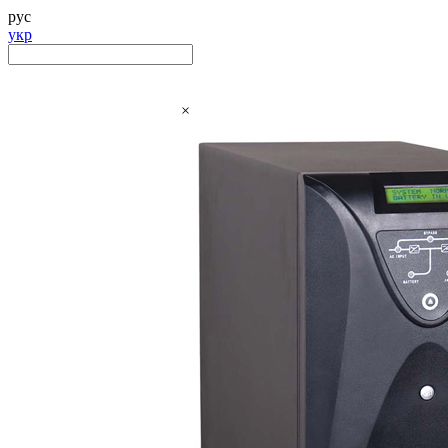
рус
укр
×