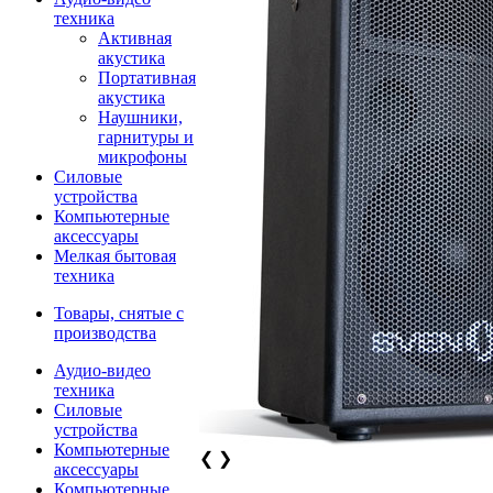
техника
Активная
акустика
Портативная
акустика
Наушники,
гарнитуры и
микрофоны
Силовые
устройства
Компьютерные
аксессуары
Мелкая бытовая
техника
Товары, снятые с
производства
Аудио-видео
техника
Силовые
устройства
Компьютерные
❮
❯
аксессуары
Компьютерные