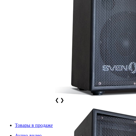
❮
❯
Товары в продаже
Аудио-видео