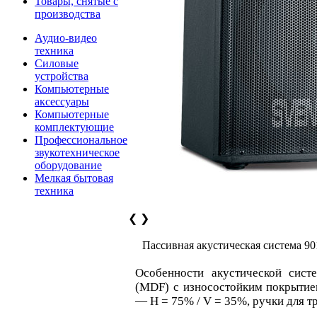
Товары, снятые с
производства
Аудио-видео
техника
Силовые
устройства
Компьютерные
аксессуары
Компьютерные
комплектующие
Профессиональное
звукотехническое
оборудование
Мелкая бытовая
техника
❮
❯
Пассивная акустическая система 90
Особенности акустической сис
(MDF) с износостойким покрытие
— Н = 75% / V = 35%, ручки для т