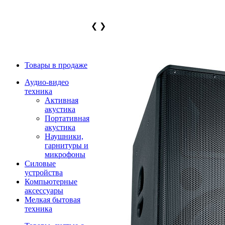
❮
❯
Товары в продаже
Аудио-видео
техника
Активная
акустика
Портативная
акустика
Наушники,
гарнитуры и
микрофоны
Силовые
устройства
Компьютерные
аксессуары
Мелкая бытовая
техника