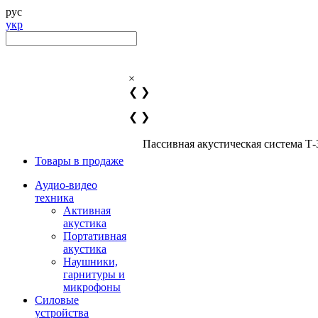
рус
укр
×
❮
❯
❮
❯
Пассивная акустическая система Т-
Товары в продаже
Аудио-видео
техника
Активная
акустика
Портативная
акустика
Наушники,
гарнитуры и
микрофоны
Силовые
устройства