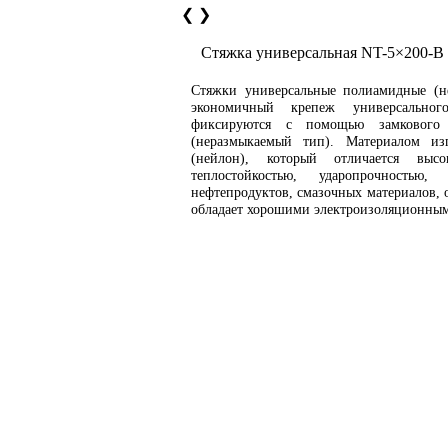
❮
❯
Стяжка универсальная NT-5×200-B
Стяжки универсальные полиамидные (н
экономичный крепеж универсальног
фиксируются с помощью замкового 
(неразмыкаемый тип). Материалом из
(нейлон), который отличается высо
теплостойкостью, ударопрочностью
нефтепродуктов, смазочных материалов, о
обладает хорошими электроизоляционным