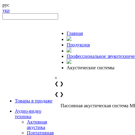
рус
укр
Главная
Продукция
Профессиональное звукотехниче
Акустические системы
×
❮
❯
❮
❯
Товары в продаже
Пассивная акустическая система M
Аудио-видео
техника
Активная
акустика
Портативная