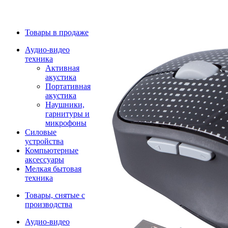
Товары в продаже
Аудио-видео
техника
Активная
акустика
Портативная
акустика
Наушники,
гарнитуры и
микрофоны
Силовые
устройства
Компьютерные
аксессуары
Мелкая бытовая
техника
Товары, снятые с
производства
Аудио-видео