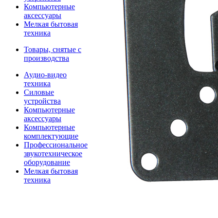
Компьютерные
аксессуары
Мелкая бытовая
техника
Товары, снятые с
производства
Аудио-видео
техника
Силовые
устройства
Компьютерные
аксессуары
Компьютерные
комплектующие
Профессиональное
звукотехническое
оборудование
Мелкая бытовая
техника