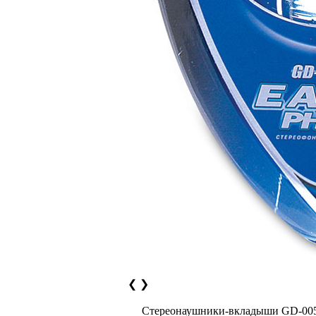
❮
❯
Cтереонаушники-вкладыши GD-00