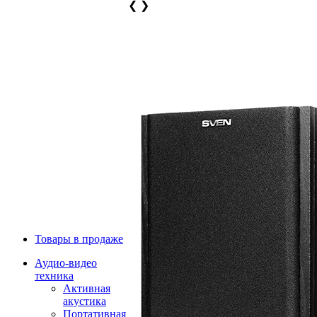
❮
❯
Товары в продаже
Аудио-видео
техника
Активная
акустика
Портативная