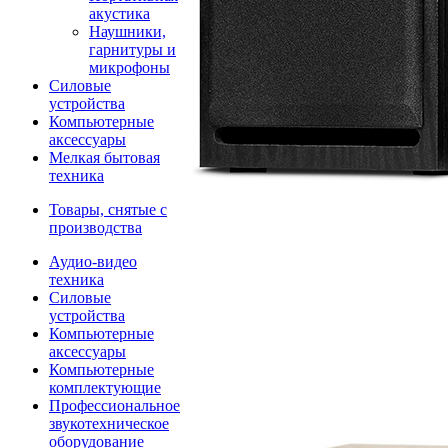
акустика
Наушники,
гарнитуры и
микрофоны
Силовые
устройства
Компьютерные
аксессуары
Мелкая бытовая
техника
Товары, снятые с
производства
Аудио-видео
техника
Силовые
устройства
Компьютерные
аксессуары
Компьютерные
комплектующие
Профессиональное
звукотехническое
оборудование