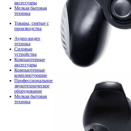
аксессуары
Мелкая бытовая
техника
Товары, снятые с
производства
Аудио-видео
техника
Силовые
устройства
Компьютерные
аксессуары
Компьютерные
комплектующие
Профессиональное
звукотехническое
оборудование
Мелкая бытовая
техника