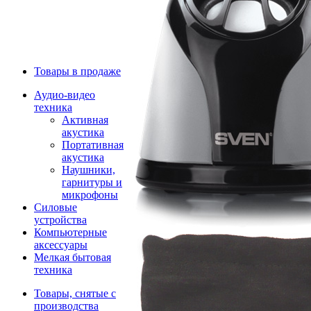
Товары в продаже
Аудио-видео
техника
Активная
акустика
Портативная
акустика
Наушники,
гарнитуры и
микрофоны
Силовые
устройства
Компьютерные
аксессуары
Мелкая бытовая
техника
Товары, снятые с
производства