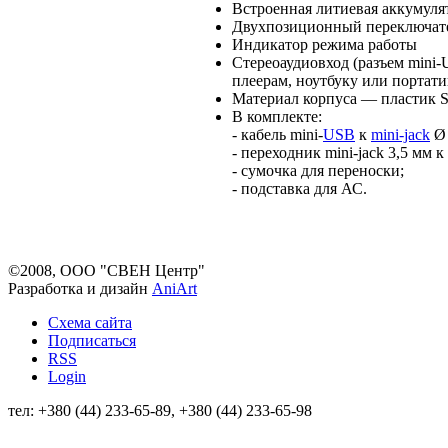
Встроенная литиевая аккумуля
Двухпозиционный переключате
Индикатор режима работы
Стереоаудиовход (разъем mini
плеерам, ноутбуку или портат
Материал корпуса — пласти
В комплекте:
- кабель mini-
USB
к
mini-jack
Ø 
- переходник mini-jack 3,5 мм к
- сумочка для переноски;
- подставка для АС.
©2008, ООО "СВЕН Центр"
Разработка и дизайн
AniArt
Схема сайта
Подписаться
RSS
Login
тел: +380 (44) 233-65-89, +380 (44) 233-65-98
info@sven.ua