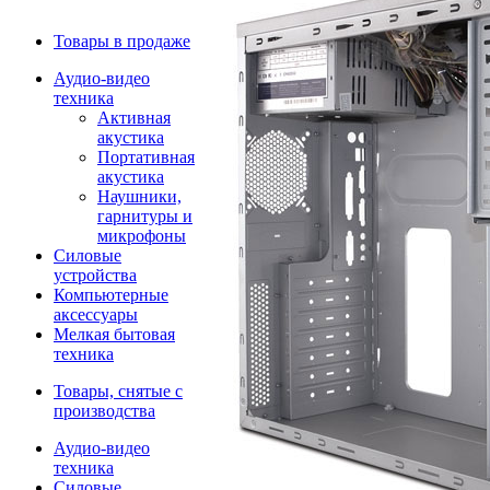
Товары в продаже
Аудио-видео
техника
Активная
акустика
Портативная
акустика
Наушники,
гарнитуры и
микрофоны
Силовые
устройства
Компьютерные
аксессуары
Мелкая бытовая
техника
Товары, снятые с
производства
Аудио-видео
техника
Силовые