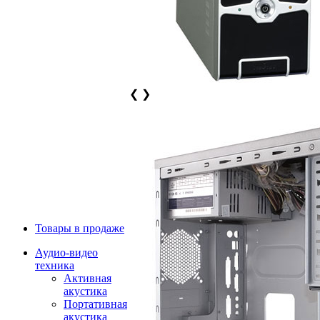
❮
❯
Товары в продаже
Аудио-видео
техника
Активная
акустика
Портативная
акустика