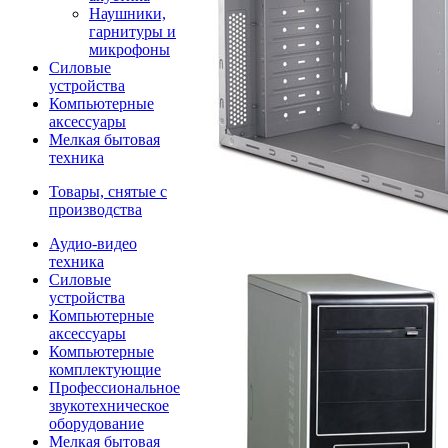
Наушники,
гарнитуры и
микрофоны
Силовые
устройства
Компьютерные
аксессуары
Мелкая бытовая
техника
Товары, снятые с
производства
Аудио-видео
техника
Силовые
устройства
Компьютерные
аксессуары
Компьютерные
комплектующие
Профессиональное
звукотехническое
оборудование
Мелкая бытовая