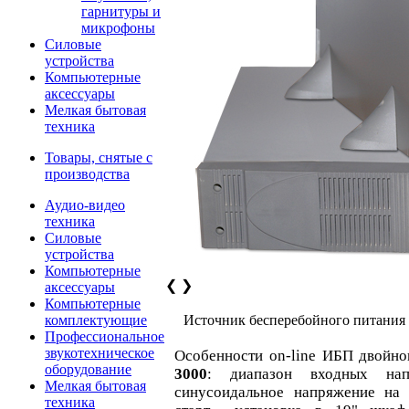
гарнитуры и
микрофоны
Силовые
устройства
Компьютерные
аксессуары
Мелкая бытовая
техника
Товары, снятые с
производства
Аудио-видео
техника
Силовые
устройства
Компьютерные
❮
❯
аксессуары
Компьютерные
комплектующие
Источник бесперебойного питания
Профессиональное
звукотехническое
Особенности on-line ИБП двойн
оборудование
3000
: диапазон входных н
Мелкая бытовая
синусоидальное напряжение на
техника