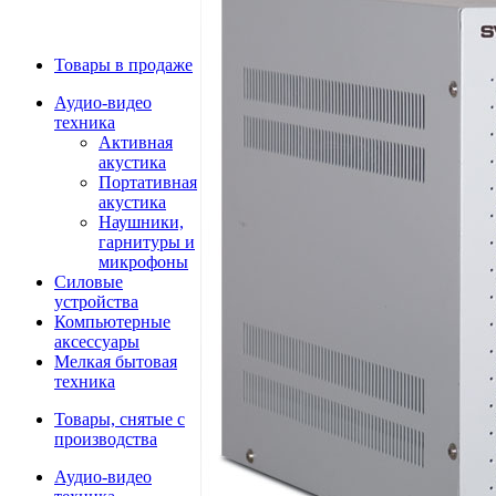
Товары в продаже
Аудио-видео
техника
Активная
акустика
Портативная
акустика
Наушники,
гарнитуры и
микрофоны
Силовые
устройства
Компьютерные
аксессуары
Мелкая бытовая
техника
Товары, снятые с
производства
Аудио-видео