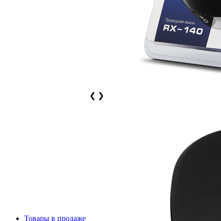
❮
❯
Товары в продаже