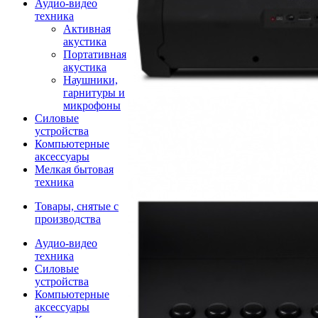
Аудио-видео
техника
Активная
акустика
Портативная
акустика
Наушники,
гарнитуры и
микрофоны
Силовые
устройства
Компьютерные
аксессуары
Мелкая бытовая
техника
Товары, снятые с
производства
Аудио-видео
техника
Силовые
устройства
Компьютерные
аксессуары