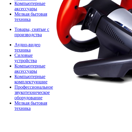
Компьютерные
аксессуары
Мелкая бытовая
техника
Товары, снятые с
производства
Аудио-видео
техника
Силовые
устройства
Компьютерные
аксессуары
Компьютерные
комплектующие
Профессиональное
звукотехническое
оборудование
Мелкая бытовая
техника