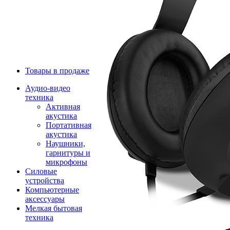
Товары в продаже
Аудио-видео
техника
Активная
акустика
Портативная
акустика
Наушники,
гарнитуры и
микрофоны
Силовые
устройства
Компьютерные
аксессуары
Мелкая бытовая
техника