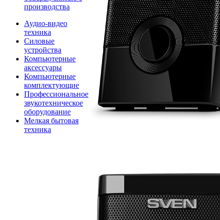
производства
Аудио-видео
техника
Силовые
устройства
Компьютерные
аксессуары
Компьютерные
комплектующие
Профессиональное
звукотехническое
оборудование
Мелкая бытовая
техника