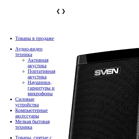
❮
❯
Товары в продаже
Аудио-видео
техника
Активная
акустика
Портативная
акустика
Наушники,
гарнитуры и
микрофоны
Силовые
устройства
Компьютерные
аксессуары
Мелкая бытовая
техника
Товары, снятые с