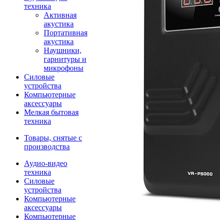
техника
Активная
акустика
Портативная
акустика
Наушники,
гарнитуры и
микрофоны
Силовые
устройства
Компьютерные
аксессуары
Мелкая бытовая
техника
Товары, снятые с
производства
Аудио-видео
техника
Силовые
устройства
Компьютерные
аксессуары
Компьютерные