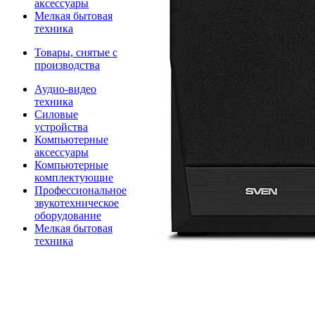
аксессуары
Мелкая бытовая
техника
Товары, снятые с
производства
Аудио-видео
техника
Силовые
устройства
Компьютерные
аксессуары
Компьютерные
комплектующие
Профессиональное
звукотехническое
оборудование
Мелкая бытовая
техника