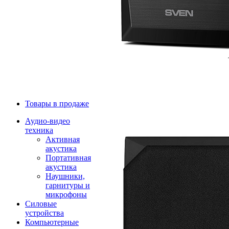
Товары в продаже
Аудио-видео
техника
Активная
акустика
Портативная
акустика
Наушники,
гарнитуры и
микрофоны
Силовые
устройства
Компьютерные