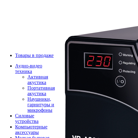
Товары в продаже
Аудио-видео
техника
Активная
акустика
Портативная
акустика
Наушники,
гарнитуры и
микрофоны
Силовые
устройства
Компьютерные
аксессуары
Мелкая бытовая