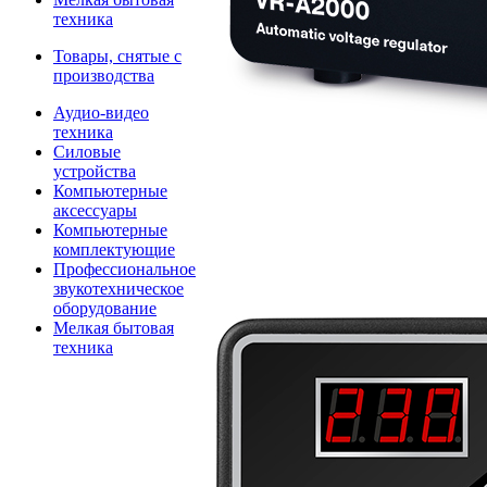
техника
Товары, снятые с
производства
Аудио-видео
техника
Силовые
устройства
Компьютерные
аксессуары
Компьютерные
комплектующие
Профессиональное
звукотехническое
оборудование
Мелкая бытовая
техника