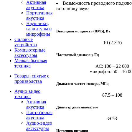
Активная
Возможность проводного подклю
акустика
источнику звука
Портативная
акустика
Наушники,
гарнитуры и
Выходная мощность (RMS), Вт
микрофоны
Силовые
10 (2 × 5)
устройства
Компьютерные
Частотный диапазон, Гц
аксессуары
Мелкая бытовая
техника
АС: 100 – 22 000
микрофон: 50 – 16 0
Товары, снятые с
производства
Диапазон частот тюнера, МГц
Аудио-видео
87.5 – 108
техника
Активная
акустика
Диаметр динамиков, мм
Портативная
акустика
Ø 53
Аудио-видео
аксессуары
Источник питания