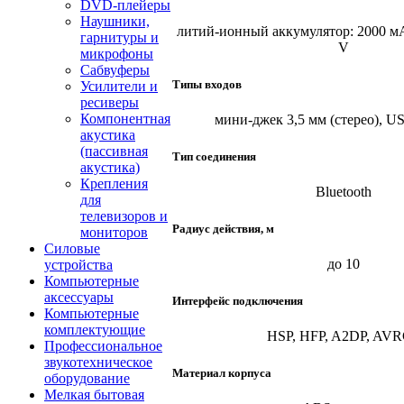
DVD-плейеры
Наушники,
литий-ионный aккумулятор: 2000 мA
гарнитуры и
V
микрофоны
Сабвуферы
Типы входов
Усилители и
ресиверы
Компонентная
мини-джек 3,5 мм (стерео), U
акустика
(пассивная
Тип соединения
акустика)
Крепления
Bluetooth
для
телевизоров и
Радиус действия, м
мониторов
Силовые
до 10
устройства
Компьютерные
аксессуары
Интерфейс подключения
Компьютерные
комплектующие
HSP, HFP, A2DP, AV
Профессиональное
звукотехническое
Материал корпуса
оборудование
Мелкая бытовая