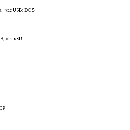
 · час USB: DC 5
SB, microSD
RCP