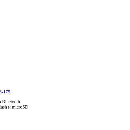
S-175
 Bluetooth
ash и microSD