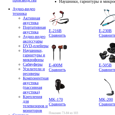
производства
Наушники, гарнитуры и микр
Аудио-видео
техника
Активная
акустика
Портативная
E-216B
E-230B
акустика
Сравнить
Сравнит
Аудио-видео
аксессуары
DVD-плейеры
Наушники,
гарнитуры и
микрофоны
Сабвуферы
E-400M
E-505B
Усилители и
Сравнить
Сравнит
ресиверы
Компонентная
акустика
(пассивная
акустика)
Крепления
MK-170
MK-200
для
Сравнить
Сравнит
телевизоров и
мониторов
Показано 73-84 из 103