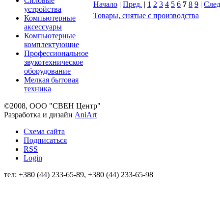
Силовые
Начало
|
Пред.
|
1
2
3
4
5
6
7
8
9
|
След
устройства
Товары, снятые с производства
Компьютерные
аксессуары
Компьютерные
комплектующие
Профессиональное
звукотехническое
оборудование
Мелкая бытовая
техника
©2008, ООО "СВЕН Центр"
Разработка и дизайн
AniArt
Схема сайта
Подписаться
RSS
Login
тел: +380 (44) 233-65-89, +380 (44) 233-65-98
info@sven.ua