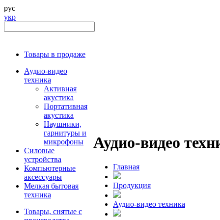
рус
укр
Товары в продаже
Аудио-видео
техника
Активная
акустика
Портативная
акустика
Наушники,
гарнитуры и
Аудио-видео техн
микрофоны
Силовые
устройства
Главная
Компьютерные
аксессуары
Продукция
Мелкая бытовая
техника
Аудио-видео техника
Товары, снятые с