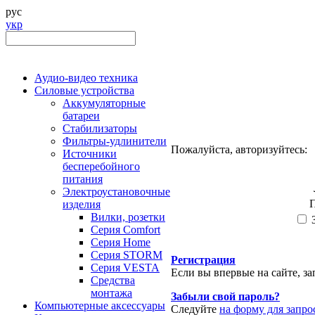
рус
укр
Аудио-видео техника
Силовые устройства
Аккумуляторные
батареи
Стабилизаторы
Фильтры-удлинители
Пожалуйста, авторизуйтесь:
Источники
бесперебойного
питания
Электроустановочные
П
изделия
Вилки, розетки
З
Серия Comfort
Серия Home
Серия STORM
Регистрация
Серия VESTA
Если вы впервые на сайте, з
Средства
монтажа
Забыли свой пароль?
Компьютерные аксессуары
Следуйте
на форму для запро