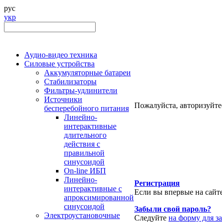
рус
укр
Аудио-видео техника
Силовые устройства
Аккумуляторные батареи
Стабилизаторы
Фильтры-удлинители
Источники
Пожалуйста, авторизуйте
бесперебойного питания
Линейно-
интерактивные
длительного
действия с
правильной
синусоидой
On-line ИБП
Линейно-
Регистрация
интерактивные с
Если вы впервые на сайт
апроксимированной
синусоидой
Забыли свой пароль?
Электроустановочные
Следуйте
на форму для з