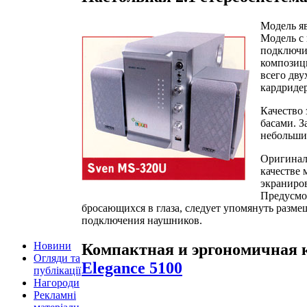
Модель я
Модель с
подключи
композиц
всего дву
кардридер
Качество 
басами. З
небольши
Оригинал
качестве 
экраниров
Предусмот
бросающихся в глаза, следует упомянуть размещ
подключения наушников.
Новини
Компактная и эргономичная 
Огляди та
Elegance 5100
публікації
Нагороди
Рекламні