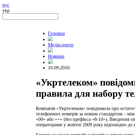
рус
укр
Головна
Медіа-центр
Новини
10.09.2010
«Укртелеком» повідоми
правила для набору т
Компанія «Укртелеком» повідомила про остаточн
телефонних номерів за новим стандартом – міжм
«00» або «+» (без префікса «8-10»). Введення 
операторами у жовтні 2009 року відповідно до н
Беручи до уваги потребу клієнтів у детальном