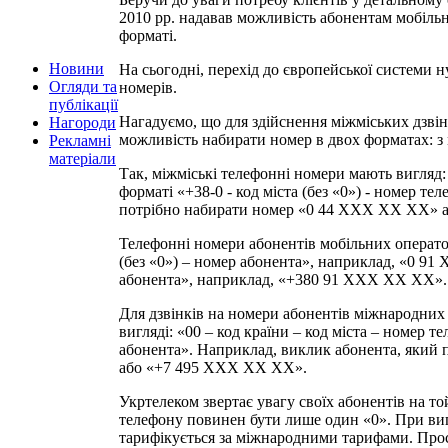
2010 рр. надавав можливість абонентам мобільн
форматі.
Новини
На сьогодні, перехід до європейської системи н
Огляди та
номерів.
публікації
Нагадуємо, що для здійснення міжміських дзвін
Нагороди
можливість набирати номер в двох форматах: з
Рекламні
матеріали
Так, міжміські телефонні номери мають вигляд:
форматі «+38-0 - код міста (без «0») - номер те
потрібно набирати номер «0 44 ХХХ ХХ ХХ» 
Телефонні номери абонентів мобільних оператор
(без «0») – номер абонента», наприклад, «0 91
абонента», наприклад, «+380 91 ХХХ ХХ ХХ».
Для дзвінків на номери абонентів міжнародних
вигляді: «00 – код країни – код міста – номер т
абонента». Наприклад, виклик абонента, який 
або «+7 495 ХХХ ХХ ХХ».
Укртелеком звертає увагу своїх абонентів на т
телефону повинен бути лише один «0». При вип
тарифікується за міжнародними тарифами. Про