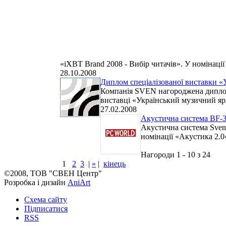
«iXBT Brand 2008 - Вибір читачів». У номінаці
28.10.2008
Диплом спеціалізованої виставки «
Компанія SVEN нагороджена дипломо
виставці «Український музичний яр
27.02.2008
Акустична система BF-
Акустична система Sve
номінації «Акустика 2.0»
Нагороди 1 - 10 з 24
1
2
3
|
»
|
кінець
©2008, ТОВ "СВЕН Центр"
Розробка і дизайн
AniArt
Схема сайту
Підписатися
RSS