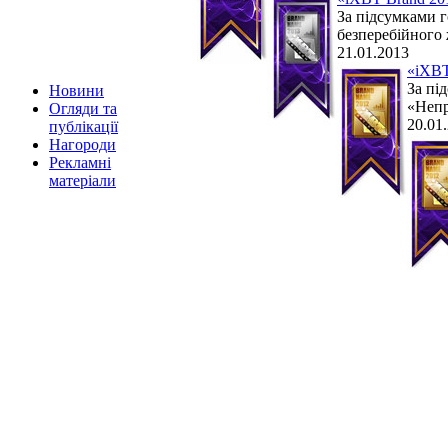
За підсумками г
безперебійного
21.01.2013
«iXBT
За пі
Новини
«Непр
Огляди та
20.01
публікації
Нагороди
Рекламні
матеріали