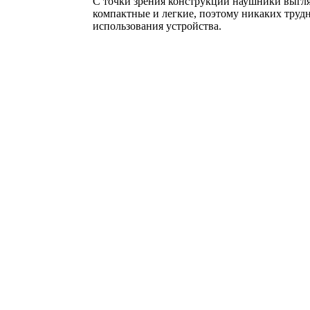
С точки зрения конструкции наушники выгля
компактные и легкие, поэтому никаких трудн
использования устройства.