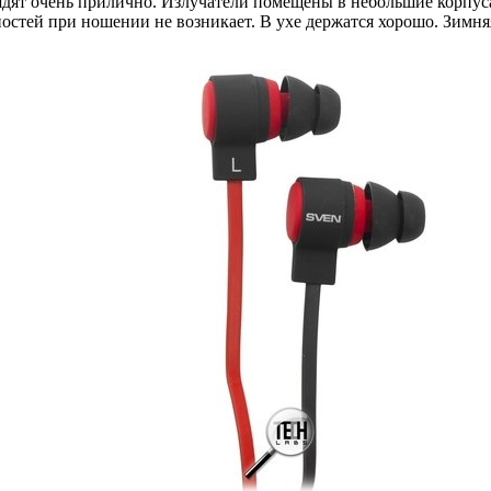
дят очень прилично. Излучатели помещены в небольшие корпуса 
остей при ношении не возникает. В ухе держатся хорошо. Зимня