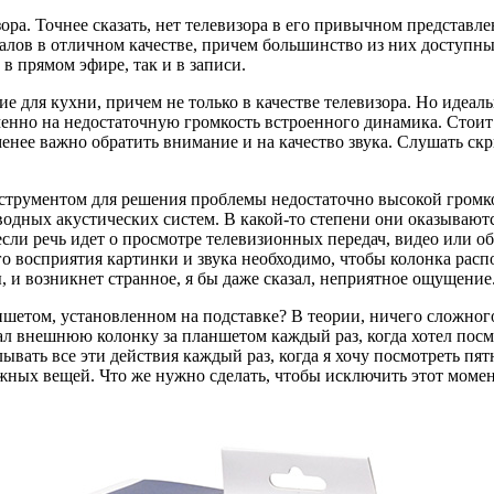
изора. Точнее сказать, нет телевизора в его привычном предста
налов в отличном качестве, причем большинство из них доступн
в прямом эфире, так и в записи.
е для кухни, причем не только в качестве телевизора. Но идеал
менно на недостаточную громкость встроенного динамика. Стои
менее важно обратить внимание и на качество звука. Слушать с
струментом для решения проблемы недостаточно высокой громкос
одных акустических систем. В какой-то степени они оказывают
если речь идет о просмотре телевизионных передач, видео или о
 восприятия картинки и звука необходимо, чтобы колонка распол
ы, и возникнет странное, я бы даже сказал, неприятное ощущение
етом, установленном на подставке? В теории, ничего сложного в
ал внешнюю колонку за планшетом каждый раз, когда хотел посм
ывать все эти действия каждый раз, когда я хочу посмотреть пя
жных вещей. Что же нужно сделать, чтобы исключить этот момен