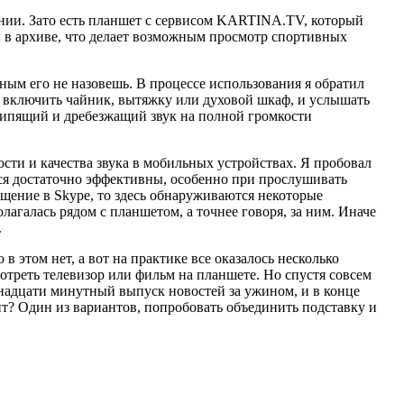
влении. Зато есть планшет с сервисом KARTINA.TV, который
ы в архиве, что делает возможным просмотр спортивных
ьным его не назовешь. В процессе использования я обратил
т включить чайник, вытяжку или духовой шкаф, и услышать
крипящий и дребезжащий звук на полной громкости
ти и качества звука в мобильных устройствах. Я пробовал
ся достаточно эффективны, особенно при прослушивать
бщение в Skype, то здесь обнаруживаются некоторые
агалась рядом с планшетом, а точнее говоря, за ним. Иначе
.
 этом нет, а вот на практике все оказалось несколько
отреть телевизор или фильм на планшете. Но спустя совсем
тнадцати минутный выпуск новостей за ужином, и в конце
т? Один из вариантов, попробовать объединить подставку и