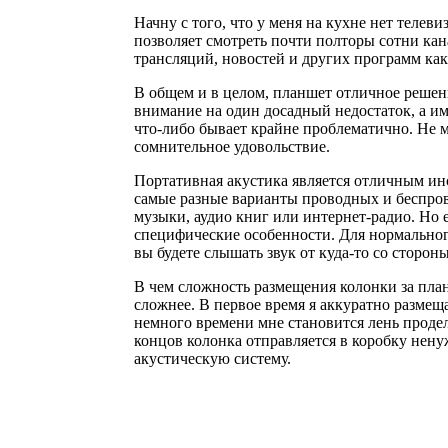
Начну с того, что у меня на кухне нет телев
позволяет смотреть почти полторы сотни ка
трансляций, новостей и других программ как 
В общем и в целом, планшет отличное решени
внимание на один досадный недостаток, а и
что-либо бывает крайне проблематично. Не 
сомнительное удовольствие.
Портативная акустика является отличным ин
самые разные варианты проводных и беспров
музыки, аудио книг или интернет-радио. Но 
специфические особенности. Для нормального
вы будете слышать звук от куда-то со сторон
В чем сложность размещения колонки за планш
сложнее. В первое время я аккуратно размещ
немного времени мне становится лень продел
концов колонка отправляется в коробку нену
акустическую систему.