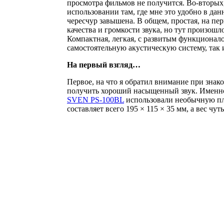
просмотра фильмов не получится. Во-вторых,
использовании там, где мне это удобно в дан
чересчур завышена. В общем, простая, на пе
качества и громкости звука, но тут произошл
Компактная, легкая, с развитым функционало
самостоятельную акустическую систему, так 
На первый взгляд…
Первое, на что я обратил внимание при знак
получить хороший насыщенный звук. Именно 
SVEN PS-100BL
использовали необычную пло
составляет всего 195 × 115 × 35 мм, а вес чут