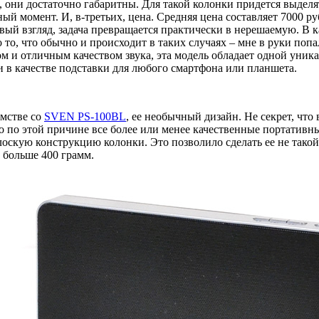
 они достаточно габаритны. Для такой колонки придется выделя
ный момент. И, в-третьих, цена. Средняя цена составляет 7000 ру
рвый взгляд, задача превращается практически в нерешаемую. В
о то, что обычно и происходит в таких случаях – мне в руки поп
м и отличным качеством звука, эта модель обладает одной уник
и в качестве подставки для любого смартфона или планшета.
омстве со
SVEN PS-100BL
, ее необычный дизайн. Не секрет, чт
по этой причине все более или менее качественные портативн
скую конструкцию колонки. Это позволило сделать ее не такой г
ь больше 400 грамм.