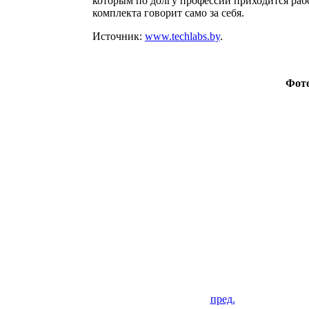
которым по долгу профессии приходится рабо
комплекта говорит само за себя.
Источник:
www.techlabs.by
.
Фот
пред.