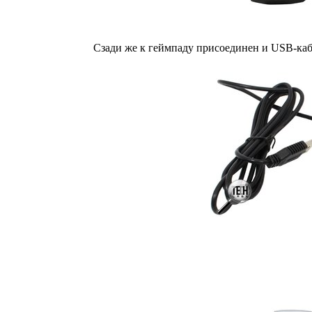
Сзади же к геймпаду присоединен и USB-каб