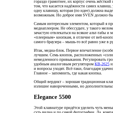
гораздо грамотнее, их корпус очень жёсткий
том, что касается надёжности самих клавиш, 
одну клавишу, которая (по идее) должна выд
возможным. Но доброе имя SVEN должно быть
Самым интересным элементом, который я при
медиаплеером. Не обессудьте, у такого мелом
зачастую отвлекаться на всякие альт-табы и
«плеерным» кнопкам, в отличие от веб-кнопо
самого браузера – мышь-то всё равно уже в ру
Итак, медиа-блок. Первое впечатление (осо
лучшим. Семь кнопок, расположенных «солны
немедленного привыкания. Регулировать гром
удобным аналоговым регулятором
КВ-2625
н
и вопросы уходят. Всё-таки, благодаря удач
Главное – запомнить, где какая кнопка.
Общий вердикт – хорошая традиционная клав
излишне навороченными, но дополнительных 
Elegance 5500
Этой клавиатуре придётся уделить чуть мень
суть видна и по самой фотографии. Да, компа