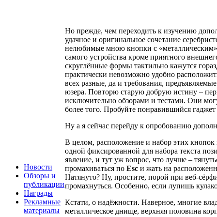
Но прежде, чем переходить к изучению до
удачное и оригинальное сочетание серебрис
нелюбимые мною кнопки с «металлическим» 
самого устройства кроме приятного внешнег
скруглённые формы тактильно кажутся горазд
практически невозможно удобно расположить 
всех разные, да и требования, предъявляемые
юзера. Повторю старую добрую истину – пери
исключительно обзорами и тестами. Они мог
более того. Пробуйте понравившийся гаджет 
Ну а я сейчас перейду к опробованию допо
В целом, расположение и набор этих кнопок н
одной фиксированной для набора текста поз
явление, и тут уж вопрос, что лучше – тянут
Новости
промахиваться по
Esc
и жать на расположен
Обзоры и
Натянуто? Ну, простите, порой при веб-сёрф
публикации
промахнуться. Особенно, если лупишь кулак
Награды
Рекламные
Кстати, о надёжности. Наверное, многие вла
материалы
металлическое днище, верхняя половина кор