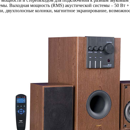
мощности и стереовходом для подключения к разным звуковым у
емы. Выходная мощность (RMS) акустической системы – 50 Вт +
ми, двухполосные колонки, магнитное экранирование, возможнос