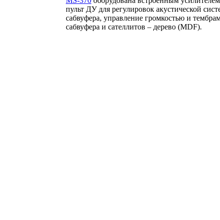
MS-370
оборудована встроенным усилителем 
пульт ДУ для регулировок акустической сист
сабвуфера, управление громкостью и тембра
сабвуфера и сателлитов – дерево (MDF).