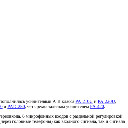
пополнилась усилителями А-В класса
PA-210U
и
PA-220U
,
60
и
PAD-280
, четырехканальным усилителем
PA-420
.
реовхода, 6 микрофонных входов с раздельной регулировкой
через головные телефоны) как входного сигнала, так и сигнала