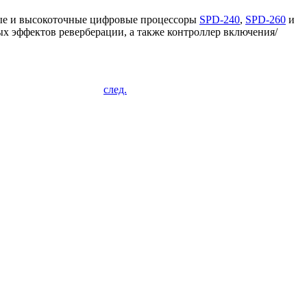
ые и высокоточные цифровые процессоры
SPD-240
,
SPD-260
и
х эффектов реверберации, а также контроллер включения/
след.