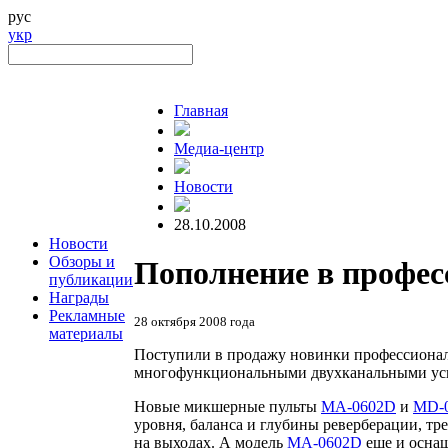
рус
укр
Главная
Медиа-центр
Новости
28.10.2008
Новости
Обзоры и
Пополнение в профе
публикации
Награды
Рекламные
28 октября 2008 года
материалы
Поступили в продажу новинки профессион
многофункциональными двухканальными ус
Новые микшерные пульты
MA-0602D
и
MD-
уровня, баланса и глубины реверберации, тр
на выходах. А модель
MA-0602D
еще и оснащ