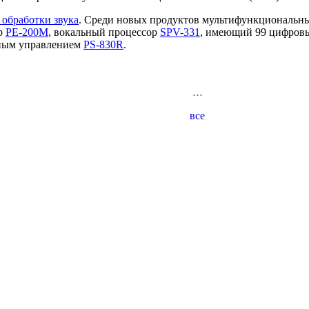
 обработки звука
. Среди новых продуктов мультифункциональн
ор
PE-200M
, вокальный процессор
SPV-331
, имеющий 99 цифровы
нным управлением
PS-830R
.
...
все