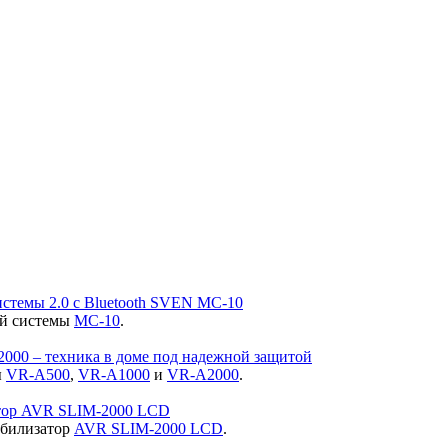
стемы 2.0 с Bluetooth SVEN MC-10
ой системы
MC-10
.
00 – техника в доме под надежной защитой
ы
VR-A500
,
VR-A1000
и
VR-A2000
.
атор AVR SLIM-2000 LCD
абилизатор
AVR SLIM-2000 LCD
.