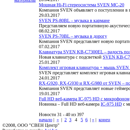
материалы
Мощная Hi-Fi стереосистема SVEN MC-20
Компания SVEN объявляет о поступлении в 
29.03.2017
SVEN PS-80BL – музыка в кармане
Представляем новую портативную акустиче
08.02.2017
SVEN PS-70BL – музыка в дорогу
Компания SVEN представляет новую портат
07.02.2017
Клавиатура SVEN KB-C7300EL – радость по
Новая клавиатура с подсветкой
SVEN KB-C7
25.01.2017
Комплект игровая клавиатура + мышь SVEN G
SVEN представляет комплект игровая клави
24.01.2017
RX-G920, RX-G930 и RX-G980 от SVEN – по
Компания SVEN представляет новые геймер
19.01.2017
Full HD веб-камера IC-975 HD с микрофоном
Новинка – Full HD веб-камера
IC-975 HD
с м
Новости 31 - 40 из 397
начало
|
«
|
2
3
4
5
6
|
»
|
конец
©2008, ООО "СВЕН Центр"