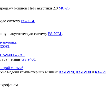
продажу мощной Hi-Fi акустики 2.0
MC-20
.
скую систему
PS-80BL
.
ивную акустическую систему
PS-70BL
.
луночника
300EL
.
S-9400 – 2 в 1
атура + мышь
GS-9400
.
играй с нами!
ские модели компьютерных мышей:
RX-G920
,
RX-G930
и
RX-G9
икрофоном.